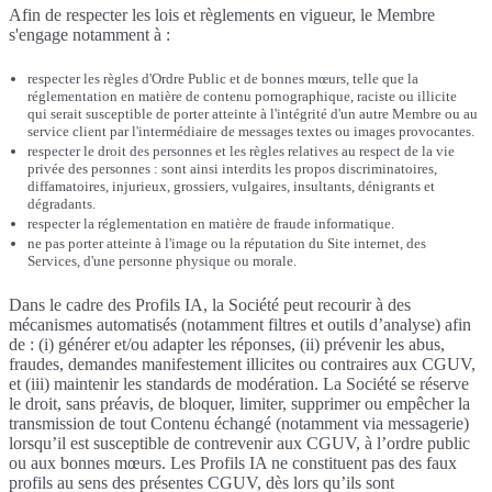
Afin de respecter les lois et règlements en vigueur, le Membre
s'engage notamment à :
respecter les règles d'Ordre Public et de bonnes mœurs, telle que la
réglementation en matière de contenu pornographique, raciste ou illicite
qui serait susceptible de porter atteinte à l'intégrité d'un autre Membre ou au
service client par l'intermédiaire de messages textes ou images provocantes.
respecter le droit des personnes et les règles relatives au respect de la vie
privée des personnes : sont ainsi interdits les propos discriminatoires,
diffamatoires, injurieux, grossiers, vulgaires, insultants, dénigrants et
dégradants.
respecter la réglementation en matière de fraude informatique.
ne pas porter atteinte à l'image ou la réputation du Site internet, des
Services, d'une personne physique ou morale.
Dans le cadre des Profils IA, la Société peut recourir à des
mécanismes automatisés (notamment filtres et outils d’analyse) afin
de : (i) générer et/ou adapter les réponses, (ii) prévenir les abus,
fraudes, demandes manifestement illicites ou contraires aux CGUV,
et (iii) maintenir les standards de modération. La Société se réserve
le droit, sans préavis, de bloquer, limiter, supprimer ou empêcher la
transmission de tout Contenu échangé (notamment via messagerie)
lorsqu’il est susceptible de contrevenir aux CGUV, à l’ordre public
ou aux bonnes mœurs. Les Profils IA ne constituent pas des faux
profils au sens des présentes CGUV, dès lors qu’ils sont