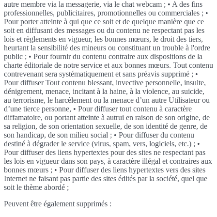
autre membre via la messagerie, via le chat webcam ; • A des fins
professionnelles, publicitaires, promotionnelles ou commerciales ; •
Pour porter atteinte à qui que ce soit et de quelque manière que ce
soit en diffusant des messages ou du contenu ne respectant pas les
lois et règlements en vigueur, les bonnes mœurs, le droit des tiers,
heurtant la sensibilité des mineurs ou constituant un trouble à l'ordre
public ; • Pour fournir du contenu contraire aux dispositions de la
charte éditoriale de notre service et aux bonnes mœurs. Tout contenu
contrevenant sera systématiquement et sans préavis supprimé ; •
Pour diffuser Tout contenu blessant, invective personnelle, insulte,
dénigrement, menace, incitant à la haine, à la violence, au suicide,
au terrorisme, le harcèlement ou la menace d’un autre Utilisateur ou
d’une tierce personne, • Pour diffuser tout contenu à caractère
diffamatoire, ou portant atteinte à autrui en raison de son origine, de
sa religion, de son orientation sexuelle, de son identité de genre, de
son handicap, de son milieu social ; • Pour diffuser du contenu
destiné à dégrader le service (virus, spam, vers, logiciels, etc.) ; •
Pour diffuser des liens hypertextes pour des sites ne respectant pas
les lois en vigueur dans son pays, à caractère illégal et contraires aux
bonnes mœurs ; • Pour diffuser des liens hypertextes vers des sites
Internet ne faisant pas partie des sites édités par la société, quel que
soit le thème abordé ;
Peuvent être également supprimés :